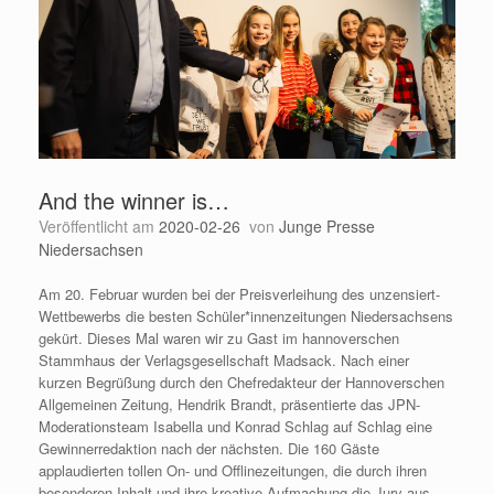
And the winner is…
Veröffentlicht am
2020-02-26
von
Junge Presse
Niedersachsen
Am 20. Februar wurden bei der Preisverleihung des unzensiert-
Wettbewerbs die besten Schüler*innenzeitungen Niedersachsens
gekürt. Dieses Mal waren wir zu Gast im hannoverschen
Stammhaus der Verlagsgesellschaft Madsack. Nach einer
kurzen Begrüßung durch den Chefredakteur der Hannoverschen
Allgemeinen Zeitung, Hendrik Brandt, präsentierte das JPN-
Moderationsteam Isabella und Konrad Schlag auf Schlag eine
Gewinnerredaktion nach der nächsten. Die 160 Gäste
applaudierten tollen On- und Offlinezeitungen, die durch ihren
besonderen Inhalt und ihre kreative Aufmachung die Jury aus