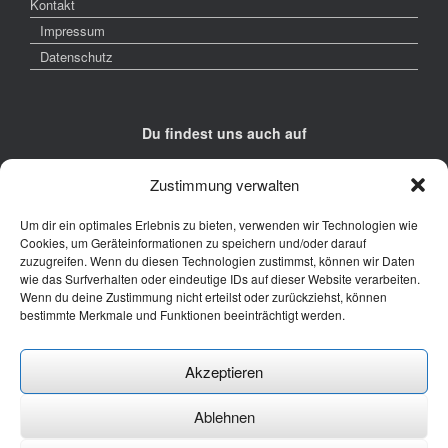
Kontakt
Impressum
Datenschutz
Du findest uns auch auf
Zustimmung verwalten
Um dir ein optimales Erlebnis zu bieten, verwenden wir Technologien wie
Cookies, um Geräteinformationen zu speichern und/oder darauf
zuzugreifen. Wenn du diesen Technologien zustimmst, können wir Daten
Kontakt
wie das Surfverhalten oder eindeutige IDs auf dieser Website verarbeiten.
Wenn du deine Zustimmung nicht erteilst oder zurückziehst, können
Junge Presse Niedersachsen e.V.
bestimmte Merkmale und Funktionen beeinträchtigt werden.
Rückertstraße 10
30169 Hannover
Akzeptieren
Tel: 0511 - 830 929
Mail: buero@jungepresse-online.de
Ablehnen