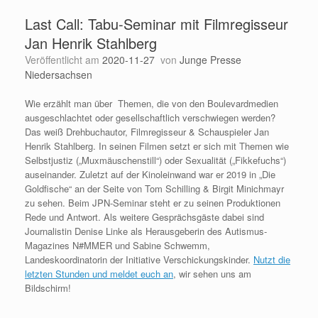
Last Call: Tabu-Seminar mit Filmregisseur
Jan Henrik Stahlberg
Veröffentlicht am
2020-11-27
von
Junge Presse
Niedersachsen
Wie erzählt man über Themen, die von den Boulevardmedien
ausgeschlachtet oder gesellschaftlich verschwiegen werden?
Das weiß Drehbuchautor, Filmregisseur & Schauspieler Jan
Henrik Stahlberg. In seinen Filmen setzt er sich mit Themen wie
Selbstjustiz („Muxmäuschenstill“) oder Sexualität („Fikkefuchs“)
auseinander. Zuletzt auf der Kinoleinwand war er 2019 in „Die
Goldfische“ an der Seite von Tom Schilling & Birgit Minichmayr
zu sehen. Beim JPN-Seminar steht er zu seinen Produktionen
Rede und Antwort. Als weitere Gesprächsgäste dabei sind
Journalistin Denise Linke als Herausgeberin des Autismus-
Magazines N#MMER und Sabine Schwemm,
Landeskoordinatorin der Initiative Verschickungskinder.
Nutzt die
letzten Stunden und meldet euch an
, wir sehen uns am
Bildschirm!