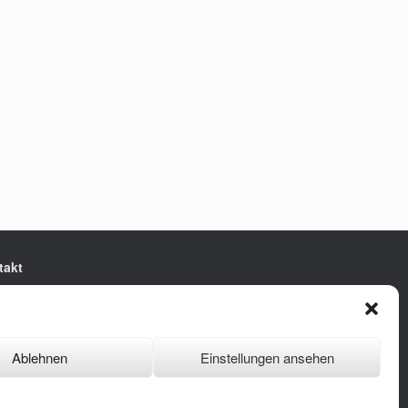
takt
e Presse Niedersachsen e.V.
ertstraße 10
9 Hannover
Ablehnen
Einstellungen ansehen
 0511 - 830 929
: buero@jungepresse-online.de