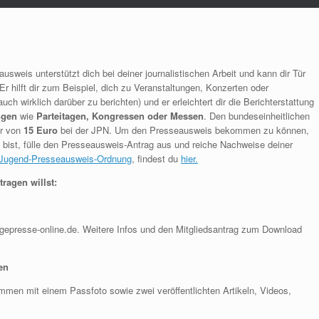
sweis unterstützt dich bei deiner journalistischen Arbeit und kann dir Tür
 hilft dir zum Beispiel, dich zu Veranstaltungen, Konzerten oder
auch wirklich darüber zu berichten) und er erleichtert dir die Berichterstattung
ngen
wie
Parteitagen, Kongressen oder Messen
. Den bundeseinheitlichen
hr von
15 Euro
bei der JPN. Um den Presseausweis bekommen zu können,
 bist, fülle den Presseausweis-Antrag aus und reiche Nachweise deiner
Jugend-Presseausweis-Ordnung
, findest du
hier.
ragen willst:
gepresse-online.de. Weitere Infos und den Mitgliedsantrag zum Download
en
men mit einem Passfoto sowie zwei veröffentlichten Artikeln, Videos,