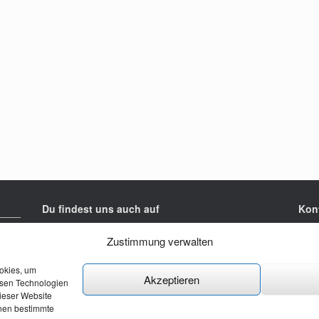
Du findest uns auch auf
Kon
Jung
Zustimmung verwalten
Rück
3016
ookies, um
Akzeptieren
esen Technologien
Tel:
dieser Website
Mail
nnen bestimmte