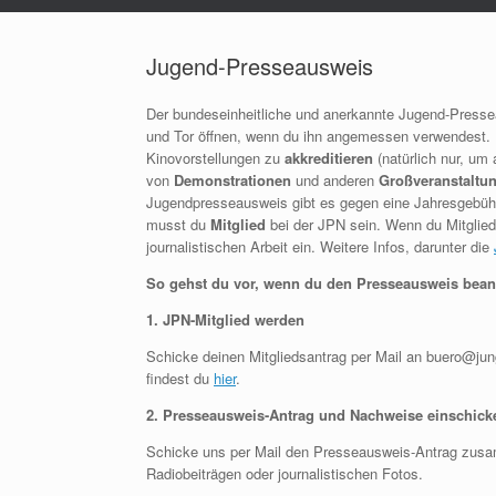
Jugend-Presseausweis
Der bundeseinheitliche und anerkannte Jugend-Presseau
und Tor öffnen, wenn du ihn angemessen verwendest. Er
Kinovorstellungen zu
akkreditieren
(natürlich nur, um 
von
Demonstrationen
und anderen
Großveranstaltu
Jugendpresseausweis gibt es gegen eine Jahresgebü
musst du
Mitglied
bei der JPN sein. Wenn du Mitglied
journalistischen Arbeit ein. Weitere Infos, darunter die
So gehst du vor, wenn du den Presseausweis beant
1. JPN-Mitglied werden
Schicke deinen Mitgliedsantrag per Mail an buero@jun
findest du
hier
.
2. Presseausweis-Antrag und Nachweise einschick
Schicke uns per Mail den Presseausweis-Antrag zusam
Radiobeiträgen oder journalistischen Fotos.