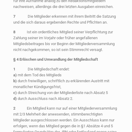
für ihre Aufnahme analog zu den Redaktionsmitgliedern
nachweisen, allerdings die drei letzten Ausgaben einreichen.
7
Die Mitglieder erkennen mit ihrem Beitritt die Satzung
und die sich daraus ergebenden Rechte und Pflichten an.
8
Ist ein ordentliches Mitglied seiner Verpflichtung zur
Zahlung seiner im Vorjahr oder früher angefallenen
Mitgliedsbeitrages bis vor Beginn der Mitgliederversammlung
nicht nachgekommen, so ist sein Stimmrecht versagt.
§
4 Erlöschen und Umwandlung der Mitgliedschaft
1
Die Mitgliedschaft endet:
a)
mit dem Tod des Mitglieds
b)
durch freiwilligen, schriftlich zu erklärenden Austritt mit
monatlicher Kündigungsfrist,
c)
durch Streichung von der Mitgliederliste nach Absatz 5
d)
durch Ausschluss nach Absatz 2.
2
Ein Mitglied kann nur auf einer Mitgliederversammlung
mit 2/3 Mehrheit der anwesenden, stimmberechtigten
Mitglieder ausgeschlossen werden. Ein Ausschluss kann nur
erfolgen, wenn das Mitglied gegen die in §1 Absätze 4 und 5
formulierten Grundsätze der JPN oder fortlaufend gegen seine