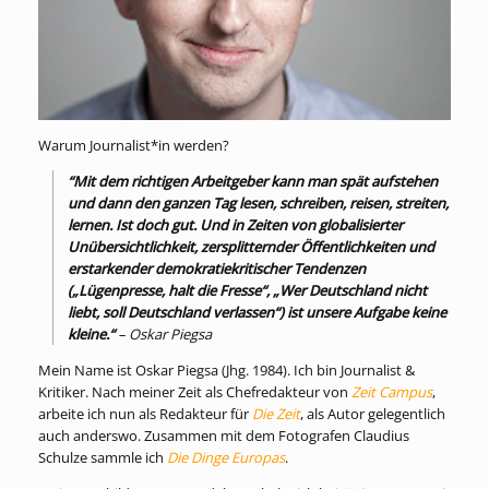
Warum Journalist*in werden?
“Mit dem richtigen Arbeitgeber kann man spät aufstehen
und dann den ganzen Tag lesen, schreiben, reisen, streiten,
lernen. Ist doch gut. Und in Zeiten von globalisierter
Unübersichtlichkeit, zersplitternder Öffentlichkeiten und
erstarkender demokratiekritischer Tendenzen
(„Lügenpresse, halt die Fresse“, „Wer Deutschland nicht
liebt, soll Deutschland verlassen“) ist unsere Aufgabe keine
kleine.“
– Oskar Piegsa
Mein Name ist Oskar Piegsa (Jhg. 1984). Ich bin Journalist &
Kritiker. Nach meiner Zeit als Chefredakteur von
Zeit Campus
,
arbeite ich nun als Redakteur für
Die Zeit
, als Autor gelegentlich
auch anderswo. Zusammen mit dem Fotografen Claudius
Schulze sammle ich
Die Dinge Europas
.