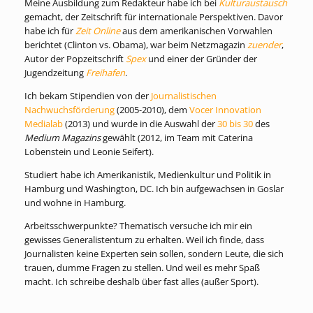
Meine Ausbildung zum Redakteur habe ich bei
Kulturaustausch
gemacht, der Zeitschrift für internationale Perspektiven. Davor
habe ich für
Zeit Online
aus dem amerikanischen Vorwahlen
berichtet (Clinton vs. Obama), war beim Netzmagazin
zuender
,
Autor der Popzeitschrift
Spex
und einer der Gründer der
Jugendzeitung
Freihafen
.
Ich bekam Stipendien von der
Journalistischen
Nachwuchsförderung
(2005-2010), dem
Vocer Innovation
Medialab
(2013) und wurde in die Auswahl der
30 bis 30
des
Medium Magazins
gewählt (2012, im Team mit Caterina
Lobenstein und Leonie Seifert).
Studiert habe ich Amerikanistik, Medienkultur und Politik in
Hamburg und Washington, DC. Ich bin aufgewachsen in Goslar
und wohne in Hamburg.
Arbeitsschwerpunkte? Thematisch versuche ich mir ein
gewisses Generalistentum zu erhalten. Weil ich finde, dass
Journalisten keine Experten sein sollen, sondern Leute, die sich
trauen, dumme Fragen zu stellen. Und weil es mehr Spaß
macht. Ich schreibe deshalb über fast alles (außer Sport).