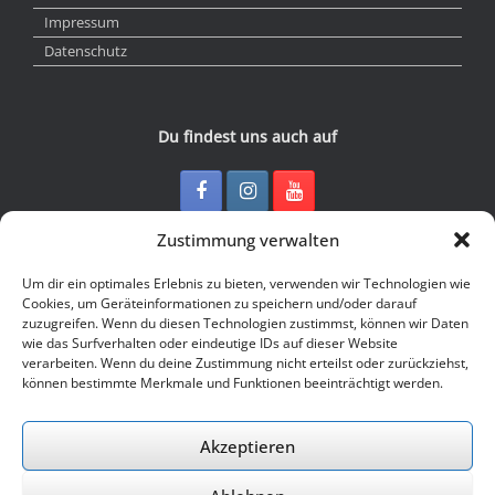
Impressum
Datenschutz
Du findest uns auch auf
Zustimmung verwalten
Kontakt
Um dir ein optimales Erlebnis zu bieten, verwenden wir Technologien wie
Cookies, um Geräteinformationen zu speichern und/oder darauf
zuzugreifen. Wenn du diesen Technologien zustimmst, können wir Daten
Junge Presse Niedersachsen e.V.
wie das Surfverhalten oder eindeutige IDs auf dieser Website
Rückertstraße 10
verarbeiten. Wenn du deine Zustimmung nicht erteilst oder zurückziehst,
30169 Hannover
können bestimmte Merkmale und Funktionen beeinträchtigt werden.
Tel: 0511 - 830 929
Mail: buero@jungepresse-online.de
Akzeptieren