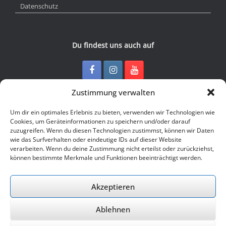
Datenschutz
Du findest uns auch auf
Zustimmung verwalten
Kontakt
Um dir ein optimales Erlebnis zu bieten, verwenden wir Technologien wie
Cookies, um Geräteinformationen zu speichern und/oder darauf
zuzugreifen. Wenn du diesen Technologien zustimmst, können wir Daten
Junge Presse Niedersachsen e.V.
wie das Surfverhalten oder eindeutige IDs auf dieser Website
Rückertstraße 10
verarbeiten. Wenn du deine Zustimmung nicht erteilst oder zurückziehst,
30169 Hannover
können bestimmte Merkmale und Funktionen beeinträchtigt werden.
Tel: 0511 - 830 929
Mail: buero@jungepresse-online.de
Akzeptieren
Ablehnen
© 2026 Junge Presse Niedersachsen e.V.