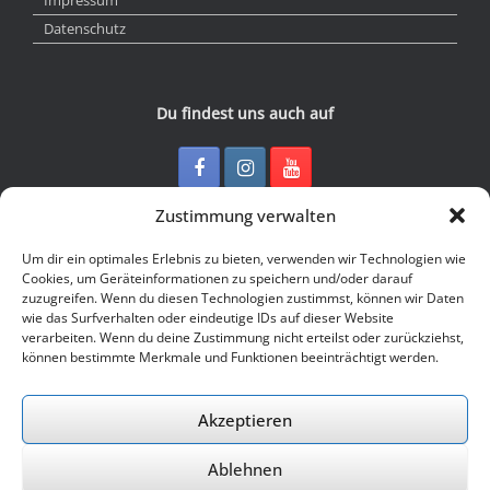
Datenschutz
Du findest uns auch auf
Zustimmung verwalten
Kontakt
Um dir ein optimales Erlebnis zu bieten, verwenden wir Technologien wie
Cookies, um Geräteinformationen zu speichern und/oder darauf
zuzugreifen. Wenn du diesen Technologien zustimmst, können wir Daten
Junge Presse Niedersachsen e.V.
wie das Surfverhalten oder eindeutige IDs auf dieser Website
Rückertstraße 10
verarbeiten. Wenn du deine Zustimmung nicht erteilst oder zurückziehst,
30169 Hannover
können bestimmte Merkmale und Funktionen beeinträchtigt werden.
Tel: 0511 - 830 929
Mail: buero@jungepresse-online.de
Akzeptieren
Ablehnen
© 2026 Junge Presse Niedersachsen e.V.