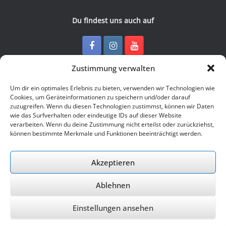
Du findest uns auch auf
Zustimmung verwalten
Kontakt
Um dir ein optimales Erlebnis zu bieten, verwenden wir Technologien wie
Cookies, um Geräteinformationen zu speichern und/oder darauf
zuzugreifen. Wenn du diesen Technologien zustimmst, können wir Daten
Junge Presse Niedersachsen e.V.
wie das Surfverhalten oder eindeutige IDs auf dieser Website
Rückertstraße 10
verarbeiten. Wenn du deine Zustimmung nicht erteilst oder zurückziehst,
30169 Hannover
können bestimmte Merkmale und Funktionen beeinträchtigt werden.
Tel: 0511 - 830 929
Mail: buero@jungepresse-online.de
Akzeptieren
Ablehnen
© 2026 Junge Presse Niedersachsen e.V.
Einstellungen ansehen
Ein Theme von
SiteOrigin