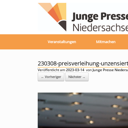
Zum
Inhalt
springen
Veranstaltungen
Mitmachen
230308-preisverleihung-unzensier
Veröffentlicht am
2023-03-14
von
Junge Presse Nieder
← Vorheriger
Nächster →