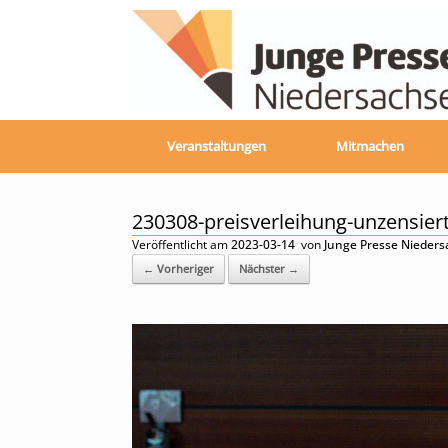
Zum
Inhalt
springen
Veranstaltungen
Mitmachen
230308-preisverleihung-unzensier
Veröffentlicht am
2023-03-14
von
Junge Presse Nieder
← Vorheriger
Nächster →