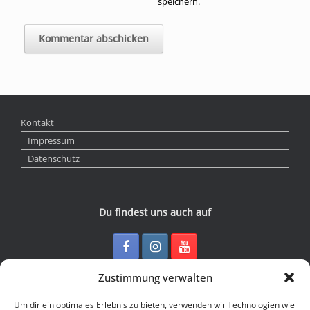
speichern.
Kontakt
Impressum
Datenschutz
Du findest uns auch auf
Zustimmung verwalten
Kontakt
Um dir ein optimales Erlebnis zu bieten, verwenden wir Technologien wie