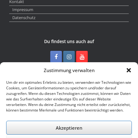
Kontakt
Impressum
Datenschutz
Du findest uns auch auf
Zustimmung verwalten
Kontakt
Um dir ein optimales Erlebnis zu bieten, verwenden wir Technologien wie
Cookies, um Geräteinformationen zu speichern und/oder darauf
zuzugreifen. Wenn du diesen Technologien zustimmst, können wir Daten
Junge Presse Niedersachsen e.V.
wie das Surfverhalten oder eindeutige IDs auf dieser Website
Rückertstraße 10
verarbeiten. Wenn du deine Zustimmung nicht erteilst oder zurückziehst,
30169 Hannover
können bestimmte Merkmale und Funktionen beeinträchtigt werden.
Tel: 0511 - 830 929
Mail: buero@jungepresse-online.de
Akzeptieren