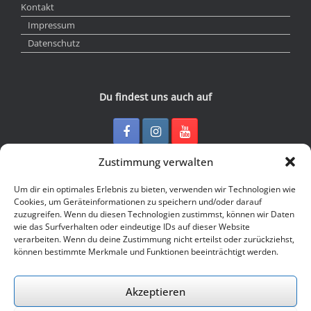
Kontakt
Impressum
Datenschutz
Du findest uns auch auf
Zustimmung verwalten
Kontakt
Um dir ein optimales Erlebnis zu bieten, verwenden wir Technologien wie
Cookies, um Geräteinformationen zu speichern und/oder darauf
zuzugreifen. Wenn du diesen Technologien zustimmst, können wir Daten
Junge Presse Niedersachsen e.V.
wie das Surfverhalten oder eindeutige IDs auf dieser Website
Rückertstraße 10
verarbeiten. Wenn du deine Zustimmung nicht erteilst oder zurückziehst,
30169 Hannover
können bestimmte Merkmale und Funktionen beeinträchtigt werden.
Tel: 0511 - 830 929
Mail: buero@jungepresse-online.de
Akzeptieren