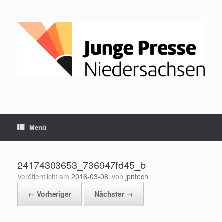
Zum
Inhalt
springen
Menü
24174303653_736947fd45_b
Veröffentlicht am
2016-03-08
von
jpntech
← Vorheriger
Nächster →