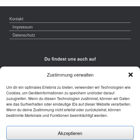
Kontakt
Impressum
Datenschutz
Du findest uns auch auf
Zustimmung verwalten
Um dir ein optimales Erlebnis zu bieten, verwenden wir Technologien wie
Cookies, um Geräteinformationen zu speichern und/oder darauf
zuzugreifen. Wenn du diesen Technologien zustimmst, können wir Daten
Kontakt
wie das Surfverhalten oder eindeutige IDs auf dieser Website verarbeiten.
Wenn du deine Zustimmung nicht erteilst oder zurückziehst, können
Junge Presse Niedersachsen e.V.
bestimmte Merkmale und Funktionen beeinträchtigt werden.
Rückertstraße 10
30169 Hannover
Akzeptieren
Tel: 0511 - 830 929