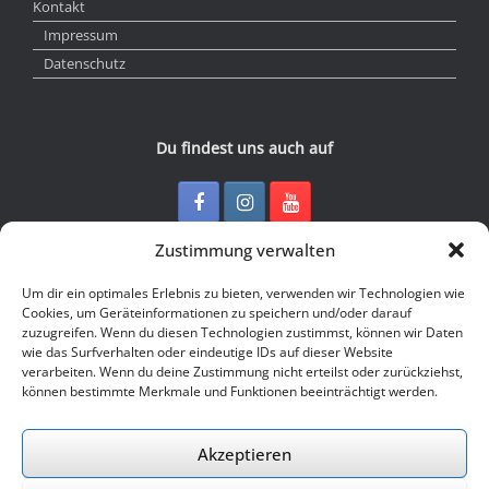
Kontakt
Impressum
Datenschutz
Du findest uns auch auf
Zustimmung verwalten
Kontakt
Um dir ein optimales Erlebnis zu bieten, verwenden wir Technologien wie
Cookies, um Geräteinformationen zu speichern und/oder darauf
zuzugreifen. Wenn du diesen Technologien zustimmst, können wir Daten
Junge Presse Niedersachsen e.V.
wie das Surfverhalten oder eindeutige IDs auf dieser Website
Rückertstraße 10
verarbeiten. Wenn du deine Zustimmung nicht erteilst oder zurückziehst,
30169 Hannover
können bestimmte Merkmale und Funktionen beeinträchtigt werden.
Tel: 0511 - 830 929
Mail: buero@jungepresse-online.de
Akzeptieren