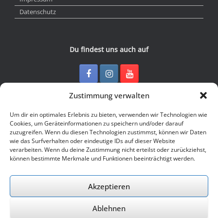
Datenschutz
Du findest uns auch auf
Zustimmung verwalten
Kontakt
Um dir ein optimales Erlebnis zu bieten, verwenden wir Technologien wie
Cookies, um Geräteinformationen zu speichern und/oder darauf
zuzugreifen. Wenn du diesen Technologien zustimmst, können wir Daten
Junge Presse Niedersachsen e.V.
wie das Surfverhalten oder eindeutige IDs auf dieser Website
Rückertstraße 10
verarbeiten. Wenn du deine Zustimmung nicht erteilst oder zurückziehst,
30169 Hannover
können bestimmte Merkmale und Funktionen beeinträchtigt werden.
Tel: 0511 - 830 929
Mail: buero@jungepresse-online.de
Akzeptieren
Ablehnen
© 2026 Junge Presse Niedersachsen e.V.