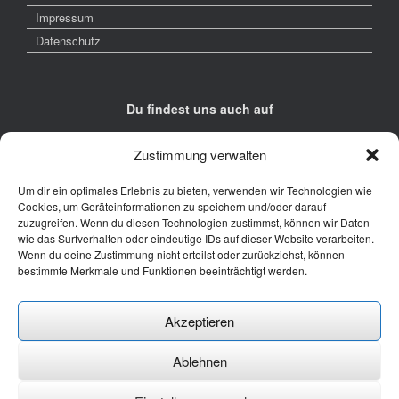
Impressum
Datenschutz
Du findest uns auch auf
Zustimmung verwalten
Um dir ein optimales Erlebnis zu bieten, verwenden wir Technologien wie
Cookies, um Geräteinformationen zu speichern und/oder darauf
zuzugreifen. Wenn du diesen Technologien zustimmst, können wir Daten
Kontakt
wie das Surfverhalten oder eindeutige IDs auf dieser Website verarbeiten.
Wenn du deine Zustimmung nicht erteilst oder zurückziehst, können
Junge Presse Niedersachsen e.V.
bestimmte Merkmale und Funktionen beeinträchtigt werden.
Rückertstraße 10
30169 Hannover
Akzeptieren
Tel: 0511 - 830 929
Mail: buero@jungepresse-online.de
Ablehnen