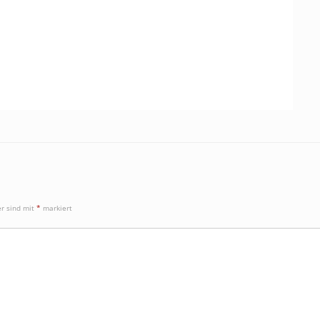
er sind mit
*
markiert