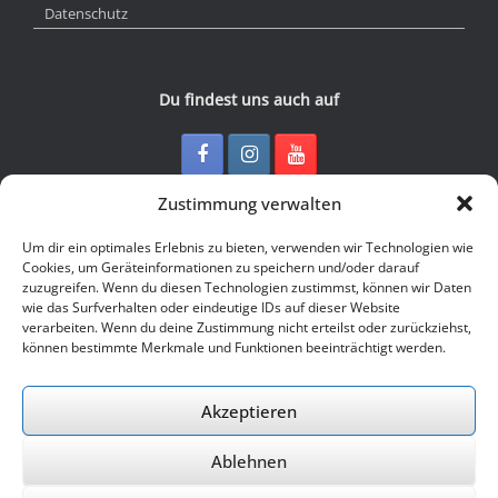
Datenschutz
Du findest uns auch auf
Zustimmung verwalten
Kontakt
Um dir ein optimales Erlebnis zu bieten, verwenden wir Technologien wie
Cookies, um Geräteinformationen zu speichern und/oder darauf
zuzugreifen. Wenn du diesen Technologien zustimmst, können wir Daten
Junge Presse Niedersachsen e.V.
wie das Surfverhalten oder eindeutige IDs auf dieser Website
Rückertstraße 10
verarbeiten. Wenn du deine Zustimmung nicht erteilst oder zurückziehst,
30169 Hannover
können bestimmte Merkmale und Funktionen beeinträchtigt werden.
Tel: 0511 - 830 929
Mail: buero@jungepresse-online.de
Akzeptieren
Ablehnen
© 2026 Junge Presse Niedersachsen e.V.