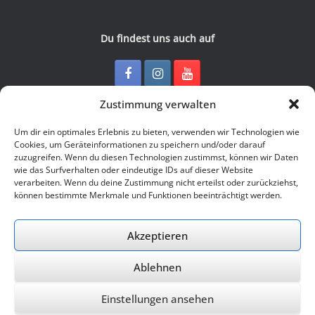
Du findest uns auch auf
Zustimmung verwalten
Kontakt
Um dir ein optimales Erlebnis zu bieten, verwenden wir Technologien wie
Cookies, um Geräteinformationen zu speichern und/oder darauf
zuzugreifen. Wenn du diesen Technologien zustimmst, können wir Daten
Junge Presse Niedersachsen e.V.
wie das Surfverhalten oder eindeutige IDs auf dieser Website
Rückertstraße 10
verarbeiten. Wenn du deine Zustimmung nicht erteilst oder zurückziehst,
30169 Hannover
können bestimmte Merkmale und Funktionen beeinträchtigt werden.
Tel: 0511 - 830 929
Mail: buero@jungepresse-online.de
Akzeptieren
Ablehnen
© 2026 Junge Presse Niedersachsen e.V.
Einstellungen ansehen
Ein Theme von
SiteOrigin