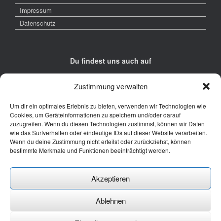
Impressum
Datenschutz
Du findest uns auch auf
Zustimmung verwalten
Um dir ein optimales Erlebnis zu bieten, verwenden wir Technologien wie
Cookies, um Geräteinformationen zu speichern und/oder darauf
zuzugreifen. Wenn du diesen Technologien zustimmst, können wir Daten
Kontakt
wie das Surfverhalten oder eindeutige IDs auf dieser Website verarbeiten.
Wenn du deine Zustimmung nicht erteilst oder zurückziehst, können
Junge Presse Niedersachsen e.V.
bestimmte Merkmale und Funktionen beeinträchtigt werden.
Rückertstraße 10
30169 Hannover
Akzeptieren
Tel: 0511 - 830 929
Mail: buero@jungepresse-online.de
Ablehnen