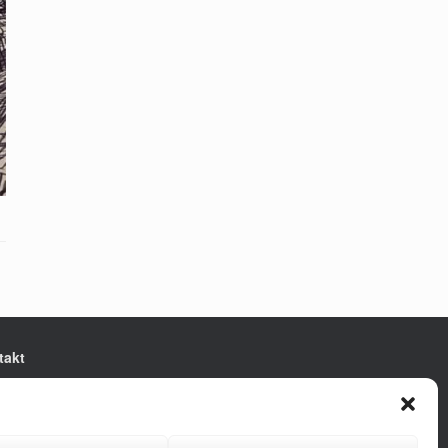
takt
e Presse Niedersachsen e.V.
ertstraße 10
9 Hannover