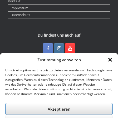
Kontakt
Impressum
Datenschutz
Du findest uns auch auf
Zustimmung verwalten
Kontakt
Um dir ein optimales Erlebnis zu bieten, verwenden wir Technologien wie
Cookies, um Geräteinformationen zu speichern und/oder darauf
zuzugreifen. Wenn du diesen Technologien zustimmst, können wir Daten
Junge Presse Niedersachsen e.V.
wie das Surfverhalten oder eindeutige IDs auf dieser Website
Rückertstraße 10
verarbeiten. Wenn du deine Zustimmung nicht erteilst oder zurückziehst,
30169 Hannover
können bestimmte Merkmale und Funktionen beeinträchtigt werden.
Tel: 0511 - 830 929
Mail: buero@jungepresse-online.de
Akzeptieren