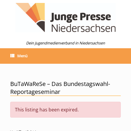
Zum
Inhalt
springen
Dein Jugendmedienverband in Niedersachsen
Menü
BuTaWaReSe – Das Bundestagswahl-
Reportageseminar
This listing has been expired.