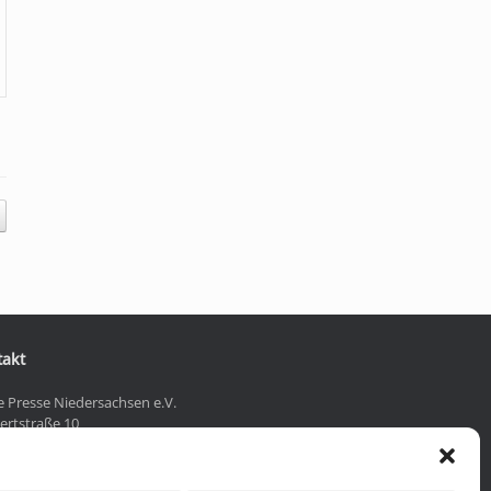
takt
e Presse Niedersachsen e.V.
ertstraße 10
9 Hannover
0511 - 830 929