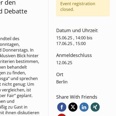
er den
Event registration
closed.
d Debatte
Datum und Uhrzeit
15.06.25 , 14:00
bis
andteil des
17.06.25 , 15:00
Sonntagen,
 Donnerstags. In
Anmeldeschluss
lusiven Blick hinter
Kriterien bestimmen,
12.06.25
men behandelt
en zu finden,
Ort
osga“ und sprechen
Berlin
t nicht genug: Um
vergleichen, ist
er Fair“ geplant.
Share With Friends
nnen und
äßig zu Gast in
t ihnen diskutieren