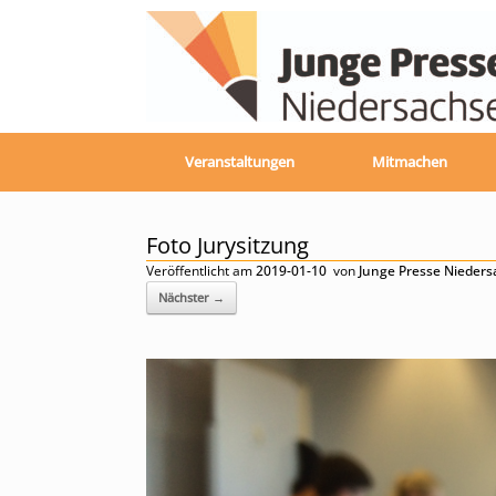
Zum
Inhalt
springen
Veranstaltungen
Mitmachen
Foto Jurysitzung
Veröffentlicht am
2019-01-10
von
Junge Presse Nieder
Nächster →