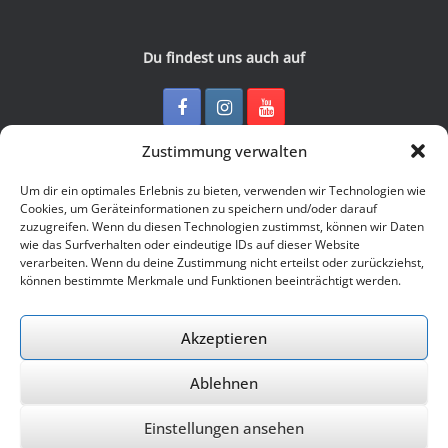
Du findest uns auch auf
Zustimmung verwalten
Kontakt
Um dir ein optimales Erlebnis zu bieten, verwenden wir Technologien wie
Cookies, um Geräteinformationen zu speichern und/oder darauf
zuzugreifen. Wenn du diesen Technologien zustimmst, können wir Daten
Junge Presse Niedersachsen e.V.
wie das Surfverhalten oder eindeutige IDs auf dieser Website
Rückertstraße 10
verarbeiten. Wenn du deine Zustimmung nicht erteilst oder zurückziehst,
30169 Hannover
können bestimmte Merkmale und Funktionen beeinträchtigt werden.
Tel: 0511 - 830 929
Mail: buero@jungepresse-online.de
Akzeptieren
Ablehnen
© 2026 Junge Presse Niedersachsen e.V.
Einstellungen ansehen
Ein Theme von
SiteOrigin