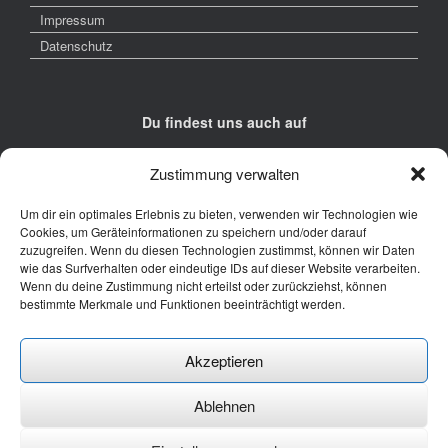
Impressum
Datenschutz
Du findest uns auch auf
Zustimmung verwalten
Um dir ein optimales Erlebnis zu bieten, verwenden wir Technologien wie
Cookies, um Geräteinformationen zu speichern und/oder darauf
zuzugreifen. Wenn du diesen Technologien zustimmst, können wir Daten
Kontakt
wie das Surfverhalten oder eindeutige IDs auf dieser Website verarbeiten.
Wenn du deine Zustimmung nicht erteilst oder zurückziehst, können
Junge Presse Niedersachsen e.V.
bestimmte Merkmale und Funktionen beeinträchtigt werden.
Rückertstraße 10
30169 Hannover
Akzeptieren
Tel: 0511 - 830 929
Mail: buero@jungepresse-online.de
Ablehnen