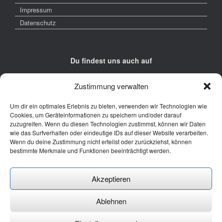
Impressum
Datenschutz
Du findest uns auch auf
Zustimmung verwalten
Um dir ein optimales Erlebnis zu bieten, verwenden wir Technologien wie
Cookies, um Geräteinformationen zu speichern und/oder darauf
zuzugreifen. Wenn du diesen Technologien zustimmst, können wir Daten
Kontakt
wie das Surfverhalten oder eindeutige IDs auf dieser Website verarbeiten.
Wenn du deine Zustimmung nicht erteilst oder zurückziehst, können
Junge Presse Niedersachsen e.V.
bestimmte Merkmale und Funktionen beeinträchtigt werden.
Rückertstraße 10
30169 Hannover
Akzeptieren
Tel: 0511 - 830 929
Mail: buero@jungepresse-online.de
Ablehnen