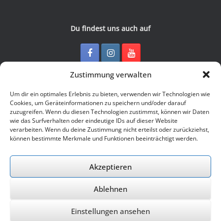
Du findest uns auch auf
Zustimmung verwalten
Kontakt
Um dir ein optimales Erlebnis zu bieten, verwenden wir Technologien wie
Cookies, um Geräteinformationen zu speichern und/oder darauf
zuzugreifen. Wenn du diesen Technologien zustimmst, können wir Daten
Junge Presse Niedersachsen e.V.
wie das Surfverhalten oder eindeutige IDs auf dieser Website
Rückertstraße 10
verarbeiten. Wenn du deine Zustimmung nicht erteilst oder zurückziehst,
30169 Hannover
können bestimmte Merkmale und Funktionen beeinträchtigt werden.
Tel: 0511 - 830 929
Mail: buero@jungepresse-online.de
Akzeptieren
Ablehnen
© 2026 Junge Presse Niedersachsen e.V.
Einstellungen ansehen
Ein Theme von
SiteOrigin