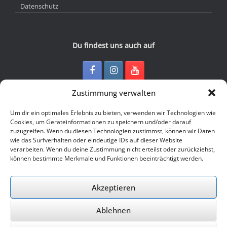
Datenschutz
Du findest uns auch auf
Zustimmung verwalten
Kontakt
Um dir ein optimales Erlebnis zu bieten, verwenden wir Technologien wie
Cookies, um Geräteinformationen zu speichern und/oder darauf
zuzugreifen. Wenn du diesen Technologien zustimmst, können wir Daten
Junge Presse Niedersachsen e.V.
wie das Surfverhalten oder eindeutige IDs auf dieser Website
Rückertstraße 10
verarbeiten. Wenn du deine Zustimmung nicht erteilst oder zurückziehst,
30169 Hannover
können bestimmte Merkmale und Funktionen beeinträchtigt werden.
Tel: 0511 - 830 929
Mail: buero@jungepresse-online.de
Akzeptieren
Ablehnen
© 2026 Junge Presse Niedersachsen e.V.