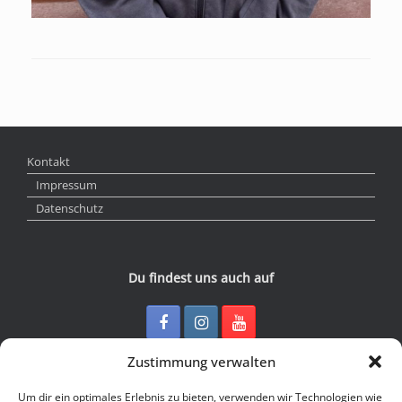
Kontakt
Impressum
Datenschutz
Du findest uns auch auf
Zustimmung verwalten
Kontakt
Um dir ein optimales Erlebnis zu bieten, verwenden wir Technologien wie