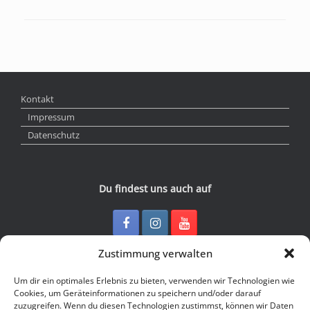
Kontakt
Impressum
Datenschutz
Du findest uns auch auf
Zustimmung verwalten
Kontakt
Um dir ein optimales Erlebnis zu bieten, verwenden wir Technologien wie
Cookies, um Geräteinformationen zu speichern und/oder darauf
zuzugreifen. Wenn du diesen Technologien zustimmst, können wir Daten
Junge Presse Niedersachsen e.V.