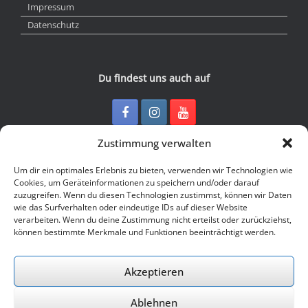
Impressum
Datenschutz
Du findest uns auch auf
Zustimmung verwalten
Kontakt
Um dir ein optimales Erlebnis zu bieten, verwenden wir Technologien wie
Cookies, um Geräteinformationen zu speichern und/oder darauf
zuzugreifen. Wenn du diesen Technologien zustimmst, können wir Daten
Junge Presse Niedersachsen e.V.
wie das Surfverhalten oder eindeutige IDs auf dieser Website
Rückertstraße 10
verarbeiten. Wenn du deine Zustimmung nicht erteilst oder zurückziehst,
30169 Hannover
können bestimmte Merkmale und Funktionen beeinträchtigt werden.
Tel: 0511 - 830 929
Mail: buero@jungepresse-online.de
Akzeptieren
Ablehnen