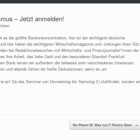
ismus – Jetzt anmelden!
achsen
t es die größte Bankenkonzentration, hier ist der wichtigste deutsche
nd hier haben die wichtigsten Wirtschaftsmagazine und -zeitungen ihren Sitz
rden bei Redaktionsbesuchen mit Wirtschafts- und Finanzjournalist*innen der
er ihre Arbeit, das liebe Geld und den besonderen Standort Frankfurt
n Bank lernen wir außerdem die teilweise sehr verschiedenen Interessen
effen und abends führen wir heiße Diskussionen, wenn es um
ne an! Da das Seminar von Donnerstag bis Samstag (!) stattfindet, senden wi
No Planet B! Was tun!? Poetry Slam
→