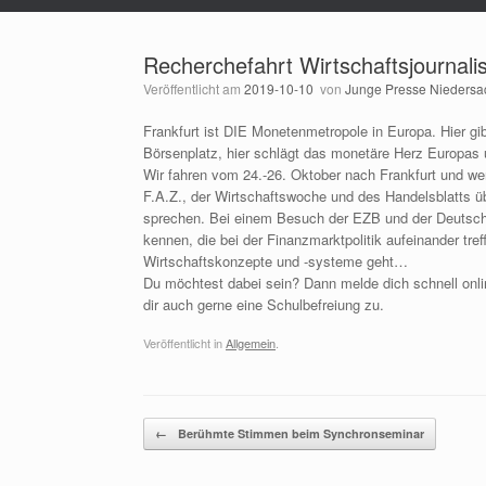
Recherchefahrt Wirtschaftsjournal
Veröffentlicht am
2019-10-10
von
Junge Presse Nieders
Frankfurt ist DIE Monetenmetropole in Europa. Hier gib
Börsenplatz, hier schlägt das monetäre Herz Europas u
Wir fahren vom 24.-26. Oktober nach Frankfurt und we
F.A.Z., der Wirtschaftswoche und des Handelsblatts üb
sprechen. Bei einem Besuch der EZB und der Deutsche
kennen, die bei der Finanzmarktpolitik aufeinander tr
Wirtschaftskonzepte und -systeme geht…
Du möchtest dabei sein? Dann melde dich schnell onli
dir auch gerne eine Schulbefreiung zu.
Veröffentlicht in
Allgemein
.
Beitragsnavigation
←
Berühmte Stimmen beim Synchronseminar