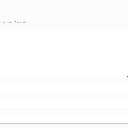
er sind mit
*
markiert