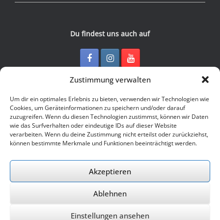
Du findest uns auch auf
Zustimmung verwalten
Kontakt
Um dir ein optimales Erlebnis zu bieten, verwenden wir Technologien wie
Cookies, um Geräteinformationen zu speichern und/oder darauf
zuzugreifen. Wenn du diesen Technologien zustimmst, können wir Daten
Junge Presse Niedersachsen e.V.
wie das Surfverhalten oder eindeutige IDs auf dieser Website
Rückertstraße 10
verarbeiten. Wenn du deine Zustimmung nicht erteilst oder zurückziehst,
30169 Hannover
können bestimmte Merkmale und Funktionen beeinträchtigt werden.
Tel: 0511 - 830 929
Mail: buero@jungepresse-online.de
Akzeptieren
Ablehnen
© 2026 Junge Presse Niedersachsen e.V.
Einstellungen ansehen
Ein Theme von
SiteOrigin