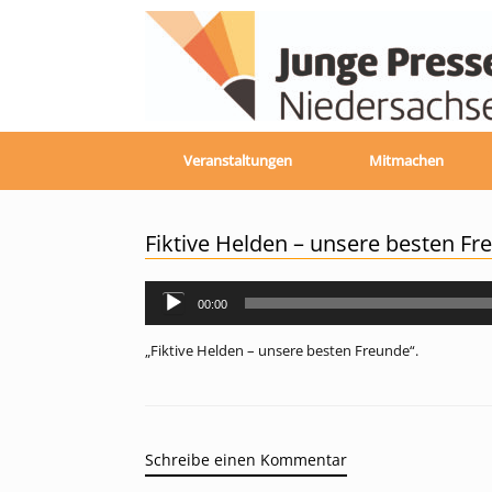
Zum
Inhalt
springen
Veranstaltungen
Mitmachen
Fiktive Helden – unsere besten Fr
00:00
Audio-
Player
„Fiktive Helden – unsere besten Freunde“.
Schreibe einen Kommentar