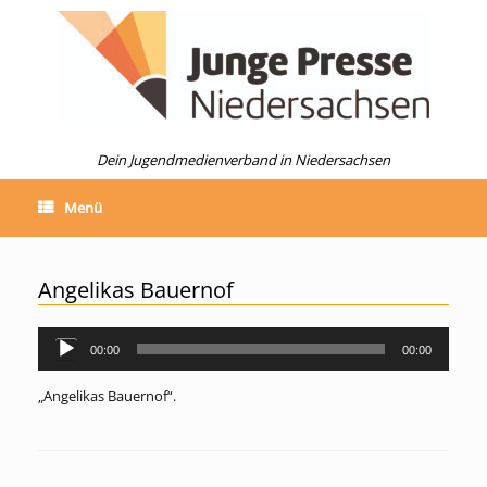
Zum
Inhalt
springen
Dein Jugendmedienverband in Niedersachsen
Menü
Angelikas Bauernof
00:00
00:00
Audio-
Player
„Angelikas Bauernof“.