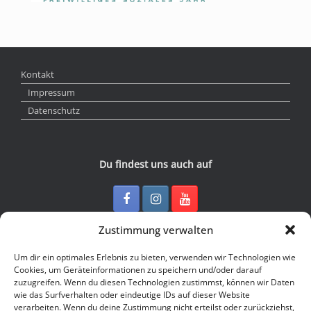
Kontakt
Impressum
Datenschutz
Du findest uns auch auf
Zustimmung verwalten
Kontakt
Um dir ein optimales Erlebnis zu bieten, verwenden wir Technologien wie
Cookies, um Geräteinformationen zu speichern und/oder darauf
zuzugreifen. Wenn du diesen Technologien zustimmst, können wir Daten
Junge Presse Niedersachsen e.V.
wie das Surfverhalten oder eindeutige IDs auf dieser Website
Rückertstraße 10
verarbeiten. Wenn du deine Zustimmung nicht erteilst oder zurückziehst,