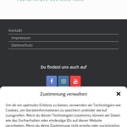
Kontakt
Impressum
Datenschutz
Du findest uns auch auf
Zustimmung verwalten
Kontakt
Um dir ein optimales Erlebnis zu bieten, verwenden wir Technologien wie
Cookies, um Geräteinformationen zu speichern und/oder darauf
zuzugreifen. Wenn du diesen Technologien zustimmst, können wir Daten
Junge Presse Niedersachsen e.V.
wie das Surfverhalten oder eindeutige IDs auf dieser Website
Rückertstraße 10
verarbeiten. Wenn du deine Zustimmung nicht erteilst oder zurückziehst,