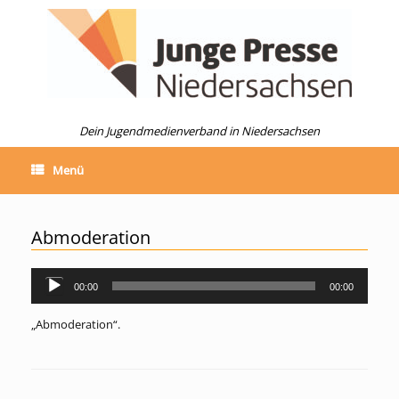
Zum
Inhalt
springen
Dein Jugendmedienverband in Niedersachsen
Menü
Abmoderation
00:00
00:00
Audio-
Player
„Abmoderation“.