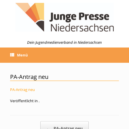
Zum
Inhalt
springen
Dein Jugendmedienverband in Niedersachsen
Menü
PA-Antrag neu
PA-Antrag neu
Veröffentlicht in .
Beitragsnavigation
←
PA-Antrag neu