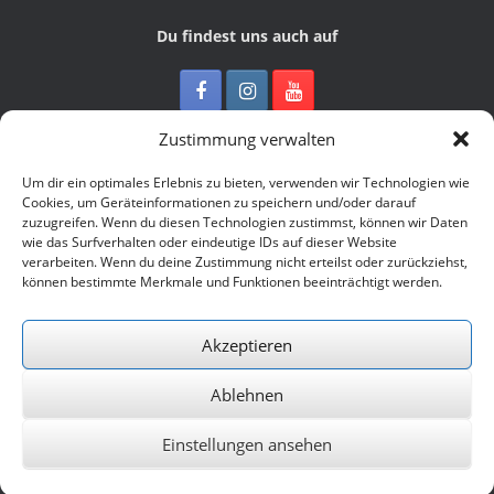
Du findest uns auch auf
Zustimmung verwalten
Kontakt
Um dir ein optimales Erlebnis zu bieten, verwenden wir Technologien wie
Cookies, um Geräteinformationen zu speichern und/oder darauf
zuzugreifen. Wenn du diesen Technologien zustimmst, können wir Daten
Junge Presse Niedersachsen e.V.
wie das Surfverhalten oder eindeutige IDs auf dieser Website
Rückertstraße 10
verarbeiten. Wenn du deine Zustimmung nicht erteilst oder zurückziehst,
30169 Hannover
können bestimmte Merkmale und Funktionen beeinträchtigt werden.
Tel: 0511 - 830 929
Mail: buero@jungepresse-online.de
Akzeptieren
Ablehnen
© 2026 Junge Presse Niedersachsen e.V.
Einstellungen ansehen
Ein Theme von
SiteOrigin