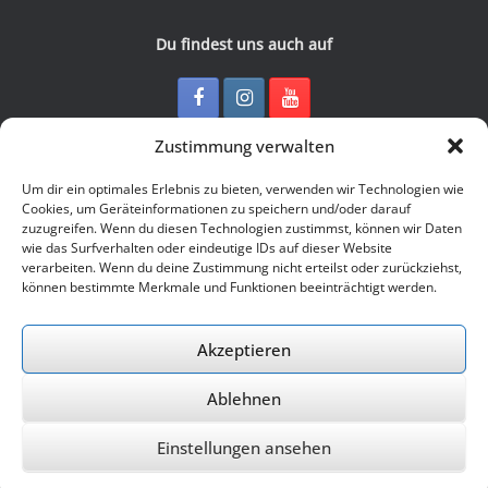
Du findest uns auch auf
Zustimmung verwalten
Kontakt
Um dir ein optimales Erlebnis zu bieten, verwenden wir Technologien wie
Cookies, um Geräteinformationen zu speichern und/oder darauf
zuzugreifen. Wenn du diesen Technologien zustimmst, können wir Daten
Junge Presse Niedersachsen e.V.
wie das Surfverhalten oder eindeutige IDs auf dieser Website
Rückertstraße 10
verarbeiten. Wenn du deine Zustimmung nicht erteilst oder zurückziehst,
30169 Hannover
können bestimmte Merkmale und Funktionen beeinträchtigt werden.
Tel: 0511 - 830 929
Mail: buero@jungepresse-online.de
Akzeptieren
Ablehnen
© 2026 Junge Presse Niedersachsen e.V.
Einstellungen ansehen
Ein Theme von
SiteOrigin