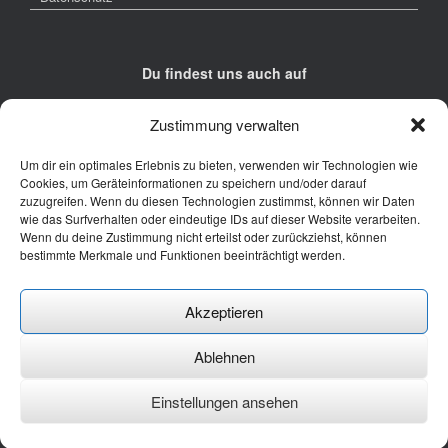
Du findest uns auch auf
Zustimmung verwalten
Um dir ein optimales Erlebnis zu bieten, verwenden wir Technologien wie
Cookies, um Geräteinformationen zu speichern und/oder darauf
zuzugreifen. Wenn du diesen Technologien zustimmst, können wir Daten
Kontakt
wie das Surfverhalten oder eindeutige IDs auf dieser Website verarbeiten.
Wenn du deine Zustimmung nicht erteilst oder zurückziehst, können
Junge Presse Niedersachsen e.V.
bestimmte Merkmale und Funktionen beeinträchtigt werden.
Rückertstraße 10
30169 Hannover
Akzeptieren
Tel: 0511 - 830 929
Mail: buero@jungepresse-online.de
Ablehnen
Einstellungen ansehen
Ein Theme von
SiteOrigin