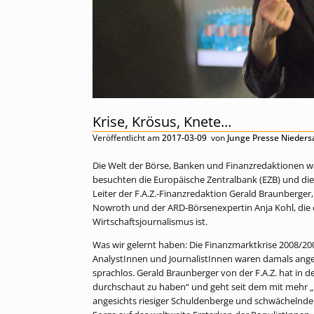
Krise, Krösus, Knete…
Veröffentlicht am
2017-03-09
von
Junge Presse Nieder
Die Welt der Börse, Banken und Finanzredaktionen war
besuchten die Europäische Zentralbank (EZB) und die
Leiter der F.A.Z.-Finanzredaktion Gerald Braunberger
Nowroth und der ARD-Börsenexpertin Anja Kohl, die e
Wirtschaftsjournalismus ist.
Was wir gelernt haben: Die Finanzmarktkrise 2008/200
AnalystInnen und JournalistInnen waren damals ang
sprachlos. Gerald Braunberger von der F.A.Z. hat in d
durchschaut zu haben“ und geht seit dem mit mehr „D
angesichts riesiger Schuldenberge und schwächelnd