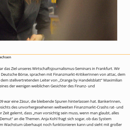
sachsen
 das Ziel unseres Wirtschaftsjournalismus-Seminars in Frankfurt. Wir
 Deutsche Börse, sprachen mit Finanzmarkt-KritikerInnen von attac, dem
, dem stellvertretenden Leiter von „Orange by Handelsblatt“ Maximilian
ines der wenigen weiblichen Gesichter des Finanz- und
9 war eine Zäsur, die bleibende Spuren hinterlassen hat. BankerInnen,
esichts des unvorhergesehenen weltweiten Finanzmarkt-Crashs rat- und
er Zeit gelernt, dass „man vorsichtig sein muss, wenn man glaubt, alles
emut“ an die Themen. Anja Kohl fragt sich sogar, ob das System
em Wachstum überhaupt noch funktionieren kann und sieht mit großer