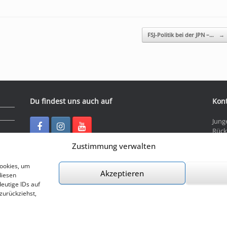
FSJ-Politik bei der JPN –…
→
Du findest uns auch auf
Kon
Jung
Rück
3016
Zustimmung verwalten
Tel: 
Cookies, um
Mail
Akzeptieren
diesen
eutige IDs auf
© 2026 Junge Presse Niedersachsen e.V.
zurückziehst,
Ein Theme von
SiteOrigin