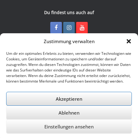
Du findest uns auch auf
Zustimmung verwalten
Kontakt
Um dir ein optimales Erlebnis zu bieten, verwenden wir Technologien wie
Cookies, um Geräteinformationen zu speichern und/oder darauf
zuzugreifen. Wenn du diesen Technologien zustimmst, können wir Daten
Junge Presse Niedersachsen e.V.
wie das Surfverhalten oder eindeutige IDs auf dieser Website
Rückertstraße 10
verarbeiten. Wenn du deine Zustimmung nicht erteilst oder zurückziehst,
30169 Hannover
können bestimmte Merkmale und Funktionen beeinträchtigt werden.
Tel: 0511 - 830 929
Mail: buero@jungepresse-online.de
Akzeptieren
Ablehnen
© 2026 Junge Presse Niedersachsen e.V.
Einstellungen ansehen
Ein Theme von
SiteOrigin