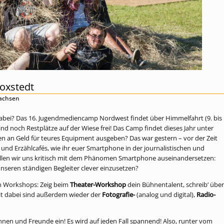
oxstedt
sachsen
h dabei? Das 16. Jugendmediencamp Nordwest findet über Himmelfahrt (9. bis
 sind noch Restplätze auf der Wiese frei! Das Camp findet dieses Jahr unter
n an Geld für teures Equipment ausgeben? Das war gestern – vor der Zeit
nd Erzählcafés, wie ihr euer Smartphone in der journalistischen und
ollen wir uns kritisch mit dem Phänomen Smartphone auseinandersetzen:
nseren ständigen Begleiter clever einzusetzen?
an Workshops: Zeig beim
Theater-Workshop
dein Bühnentalent, schreib‘ über
it dabei sind außerdem wieder der
Fotografie-
(analog und digital),
Radio-
nnen und Freunde ein! Es wird auf jeden Fall spannend! Also, runter vom