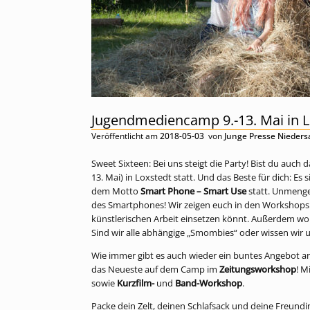
Jugendmediencamp 9.-13. Mai in L
Veröffentlicht am
2018-05-03
von
Junge Presse Nieder
Sweet Sixteen: Bei uns steigt die Party! Bist du auc
13. Mai) in Loxstedt statt. Und das Beste für dich: Es
dem Motto
Smart Phone – Smart Use
statt. Unmenge
des Smartphones! Wir zeigen euch in den Workshops u
künstlerischen Arbeit einsetzen könnt. Außerdem w
Sind wir alle abhängige „Smombies“ oder wissen wir u
Wie immer gibt es auch wieder ein buntes Angebot 
das Neueste auf dem Camp im
Zeitungsworkshop
! M
sowie
Kurzfilm-
und
Band-Workshop
.
Packe dein Zelt, deinen Schlafsack und deine Freundi