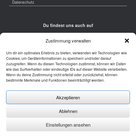
Datenschutz
Du findest uns auch auf
Zustimmung verwalten
Um dir ein optimales Erlebnis zu bieten, verwenden wir Technologien wie
Cookies, um Geräteinformationen zu speichern und/oder darauf
zuzugreifen. Wenn du diesen Technologien zustimmst, können wir Daten
Kontakt
wie das Surfverhalten oder eindeutige IDs auf dieser Website verarbeiten.
Wenn du deine Zustimmung nicht erteilst oder zurückziehst, können
Junge Presse Niedersachsen e.V.
bestimmte Merkmale und Funktionen beeinträchtigt werden.
Rückertstraße 10
30169 Hannover
Akzeptieren
Tel: 0511 - 830 929
Mail: buero@jungepresse-online.de
Ablehnen
Einstellungen ansehen
Ein Theme von
SiteOrigin