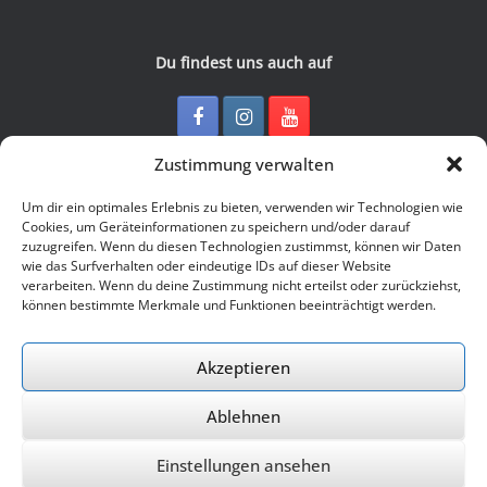
Du findest uns auch auf
Zustimmung verwalten
Kontakt
Um dir ein optimales Erlebnis zu bieten, verwenden wir Technologien wie
Cookies, um Geräteinformationen zu speichern und/oder darauf
zuzugreifen. Wenn du diesen Technologien zustimmst, können wir Daten
Junge Presse Niedersachsen e.V.
wie das Surfverhalten oder eindeutige IDs auf dieser Website
Rückertstraße 10
verarbeiten. Wenn du deine Zustimmung nicht erteilst oder zurückziehst,
30169 Hannover
können bestimmte Merkmale und Funktionen beeinträchtigt werden.
Tel: 0511 - 830 929
Mail: buero@jungepresse-online.de
Akzeptieren
Ablehnen
© 2026 Junge Presse Niedersachsen e.V.
Einstellungen ansehen
Ein Theme von
SiteOrigin