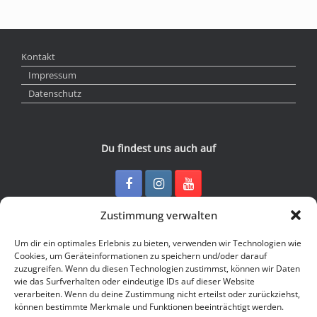
Kontakt
Impressum
Datenschutz
Du findest uns auch auf
Zustimmung verwalten
Kontakt
Um dir ein optimales Erlebnis zu bieten, verwenden wir Technologien wie
Cookies, um Geräteinformationen zu speichern und/oder darauf
zuzugreifen. Wenn du diesen Technologien zustimmst, können wir Daten
Junge Presse Niedersachsen e.V.
wie das Surfverhalten oder eindeutige IDs auf dieser Website
Rückertstraße 10
verarbeiten. Wenn du deine Zustimmung nicht erteilst oder zurückziehst,
30169 Hannover
können bestimmte Merkmale und Funktionen beeinträchtigt werden.