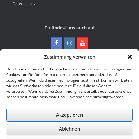
Datenschutz
Du findest uns auch auf
Zustimmung verwalten
Kontakt
Um dir ein optimales Erlebnis zu bieten, verwenden wir Technologien wie
Cookies, um Geräteinformationen zu speichern und/oder darauf
zuzugreifen. Wenn du diesen Technologien zustimmst, können wir Daten
Junge Presse Niedersachsen e.V.
wie das Surfverhalten oder eindeutige IDs auf dieser Website
Rückertstraße 10
verarbeiten. Wenn du deine Zustimmung nicht erteilst oder zurückziehst,
30169 Hannover
können bestimmte Merkmale und Funktionen beeinträchtigt werden.
Tel: 0511 - 830 929
Mail: buero@jungepresse-online.de
Akzeptieren
Ablehnen
© 2026 Junge Presse Niedersachsen e.V.